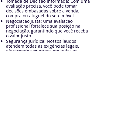
Tomada de Decisão Informada: Com uma
avaliação precisa, você pode tomar
decisões embasadas sobre a venda,
compra ou aluguel do seu imóvel.
Negociação Justa: Uma avaliação
profissional fortalece sua posição na
negociação, garantindo que você receba
o valor justo.
Segurança Jurídica: Nossos laudos
atendem todas as exigências legais,
oferecendo segurança em todas as
transações imobiliárias.​
Entre em contato conosco e agende sua
avaliação!​