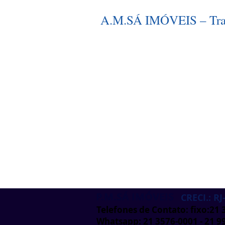
A.M.SÁ IMÓVEIS – Trad
P.M.SÁ IMÓVEIS
CRECI.: RJ
Telefones de Contato: fixo:21
Whatsapp: 21 3576-0001 - 21 9