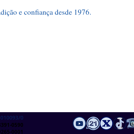
ição e confiança desde 1976.
-010093/0
 3391-0590
9265-0001