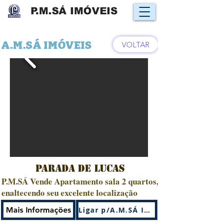
P.M.SÁ IMÓVEIS
A.M.SÁ IMÓVEIS
VOLTAR
PARADA DE LUCAS
P.M.SÁ Vende Apartamento sala 2 quartos,
enaltecendo seu excelente localização
Venda
Mais Informações
Ligar p/A.M.SÁ IMÓVEIS