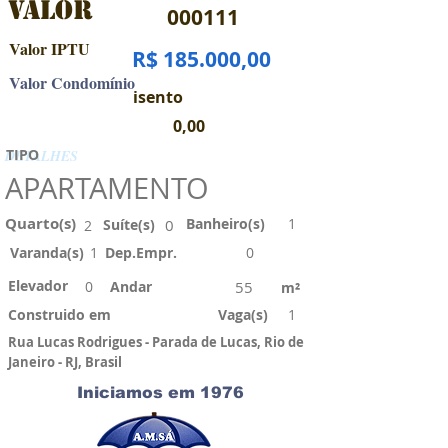
VALOR
000111
Valor IPTU
R$ 185.000,00
Valor Condomínio
isento
0,00
TIPO
DETALHES
APARTAMENTO
Quarto(s)
Banheiro(s)
1
Suíte(s)
0
2
Varanda(s)
1
Dep.Empr.
0
Elevador
0
Andar
55
m²
Construido em
Vaga(s)
1
Rua Lucas Rodrigues - Parada de Lucas, Rio de
Janeiro - RJ, Brasil
Iniciamos em 1976