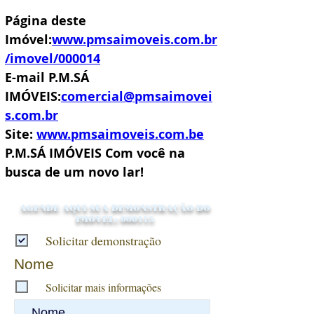
Página deste 
Imóvel:
www.pmsaimoveis.com.br
/imovel/000014
E-mail P.M.SÁ 
IMÓVEIS:
comercial@pmsaimovei
s.com.br
Site: 
www.pmsaimoveis.com.be
P.M.SÁ IMÓVEIS Com você na 
busca de um novo lar!
AGENDE AQUI SUA DEMONSTRAÇÃO DO
IMÓVEL: 000115
Solicitar demonstração
Nome
Solicitar mais informações