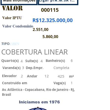
Mais Informações
Ligar p/A.M.SÁ IMÓVEIS
VALOR
000115
Valor IPTU
R$12.325.000,00
Valor Condomínio
2.551,00
5.860,00
TIPO
DETALHES
COBERTURA LINEAR
Quarto(s)
Banheiro(s)
6
Suíte(s)
4
4
Varanda(s)
3
Dep.Empr.
Completa
Elevador
12
2
Andar
425
m²
Construido em
Vaga(s)
1
Av. Atlântica - Copacabana, Rio de Janeiro - RJ,
Brasil
Iniciamos em 1976