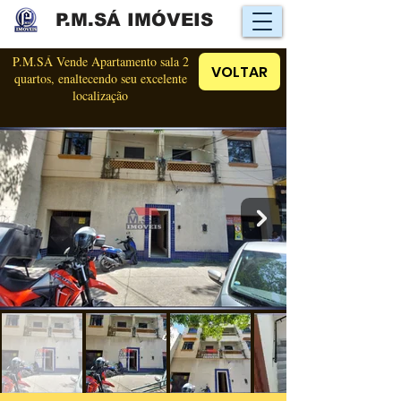
P.M.SÁ IMÓVEIS
P.M.SÁ Vende Apartamento sala 2
VOLTAR
quartos, enaltecendo seu excelente
localização