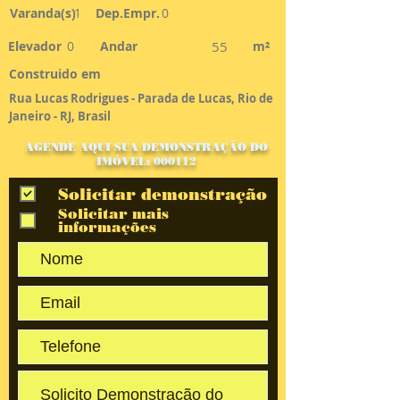
Varanda(s)
1
Dep.Empr.
0
Elevador
0
Andar
55
m²
Construido em
Rua Lucas Rodrigues - Parada de Lucas, Rio de
Janeiro - RJ, Brasil
AGENDE AQUI SUA DEMONSTRAÇÃO DO
IMÓVEL: 000112
Solicitar demonstração
Solicitar mais
informações