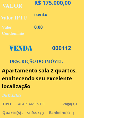
R$ 175.000,00
VALOR
isento
Valor IPTU
Valor
0,00
Condomínio
Venda
000112
DESCRIÇÃO DO IMÓVEL
Apartamento sala 2 quartos, 
enaltecendo seu excelente 
Corretor respons
localização
DETALHES
TIPO
APARTAMENTO
Vaga(s)
1
Quarto(s)
Banheiro(s)
2
Suíte(s)
0
1