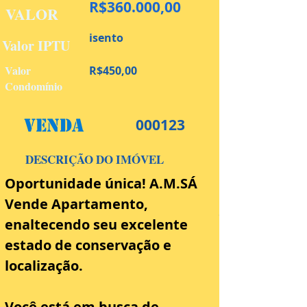
R$360.000,00
VALOR
isento
Valor IPTU
Valor
R$450,00
Condomínio
Venda
000123
DESCRIÇÃO DO IMÓVEL
Oportunidade única! A.M.SÁ 
Vende Apartamento, 
Corretor respons
enaltecendo seu excelente 
estado de conservação e 
localização.
Você está em busca de 