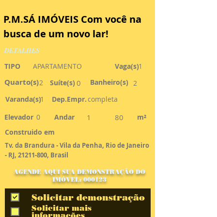
P.M.SÁ IMÓVEIS Com você na 
busca de um novo lar!
DETALHES
TIPO
APARTAMENTO
Vaga(s)
1
Quarto(s)
Banheiro(s)
2
Suíte(s)
0
2
Varanda(s)
1
Dep.Empr.
completa
Elevador
0
Andar
1
80
m²
Construido em
Tv. da Brandura - Vila da Penha, Rio de Janeiro
- RJ,
21211-800
, Brasil
AGENDE AQUI SUA DEMONSTRAÇÃO DO
IMÓVEL: 000123
Solicitar demonstração
Solicitar mais
informações