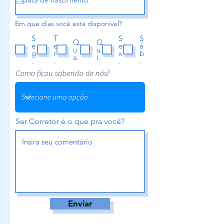
Em que dias você está disponível?
S
T
S
S
Q
Q
e
e
e
á
u
u
g
r
x
b
a.
i.
.
.
.
.
Como ficou sabendo de nós?
Ser Corretor é o que pra você?
Enviar