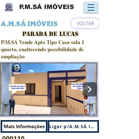
P.M.SÁ IMÓVEIS
A.M.SÁ IMÓVEIS
VOLTAR
PARADA DE LUCAS
P.M.SÁ Vende Apto Tipo Casa sala 1
quarto, enaltecendo possibilidade de
ampliação
Venda
Mais Informações
Ligar p/A.M.SÁ IMÓVEIS
000110