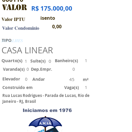
VALOR
R$ 175.000,00
isento
Valor IPTU
0,00
Valor Condomínio
TIPO
DETALHES
CASA LINEAR
Quarto(s)
Banheiro(s)
1
Suíte(s)
0
1
Varanda(s)
0
Dep.Empr.
0
Elevador
0
Andar
45
m²
Construido em
Vaga(s)
1
Rua Lucas Rodrigues - Parada de Lucas, Rio de
Janeiro - RJ, Brasil
Iniciamos em 1976