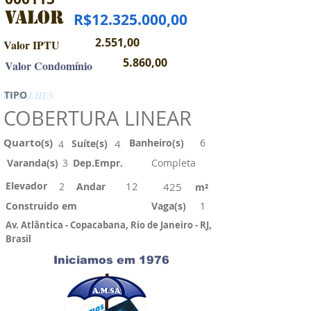
VALOR
R$12.325.000,00
2.551,00
Valor IPTU
5.860,00
Valor Condomínio
TIPO
DETALHES
COBERTURA LINEAR
Quarto(s)
Banheiro(s)
6
Suíte(s)
4
4
Varanda(s)
3
Dep.Empr.
Completa
Elevador
12
2
Andar
425
m²
Construido em
Vaga(s)
1
Av. Atlântica - Copacabana, Rio de Janeiro - RJ,
Brasil
Iniciamos em 1976