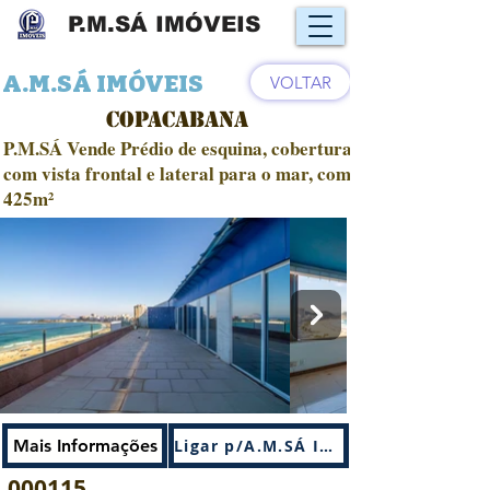
P.M.SÁ IMÓVEIS
A.M.SÁ IMÓVEIS
VOLTAR
COPACABANA
P.M.SÁ Vende Prédio de esquina, cobertura
com vista frontal e lateral para o mar, com
425m²
Venda
Mais Informações
Ligar p/A.M.SÁ IMÓVEIS
000115