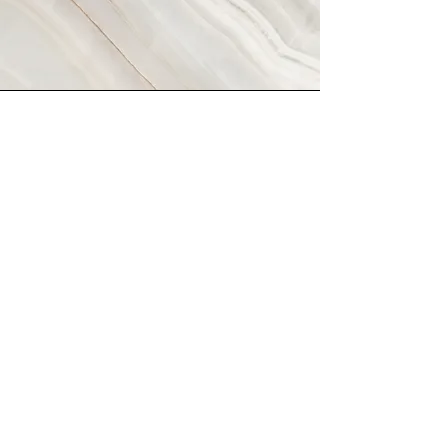
Visão
​Esse é um parágrafo. Clique em
"Editar Texto" ou clique duas vezes
na caixa de texto para editar o
conteúdo e adicionar as
informações que deseja
compartilhar com seus visitantes.